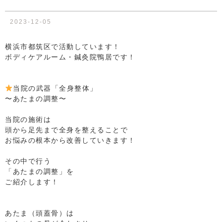
2023-12-05
横浜市都筑区で活動しています！
ボディケアルーム・鍼灸院鴨居です！
⁡
⁡
当院の武器「全身整体」
〜あたまの調整〜
⁡
当院の施術は
頭から足先まで全身を整えることで
お悩みの根本から改善していきます！
⁡
その中で行う
「あたまの調整」を
ご紹介します！
⁡
⁡
あたま（頭蓋骨）は