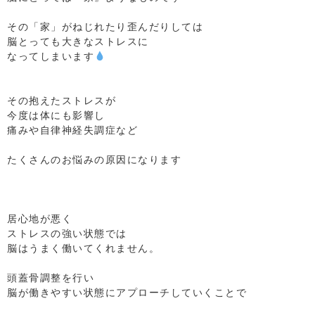
⁡
その「家」がねじれたり歪んだりしては
脳とっても大きなストレスに
なってしまいます
⁡
⁡
その抱えたストレスが
今度は体にも影響し
痛みや自律神経失調症など
⁡
たくさんのお悩みの原因になります
⁡
⁡
⁡
居心地が悪く
ストレスの強い状態では
脳はうまく働いてくれません。
⁡
頭蓋骨調整を行い
脳が働きやすい状態にアプローチしていくことで
⁡