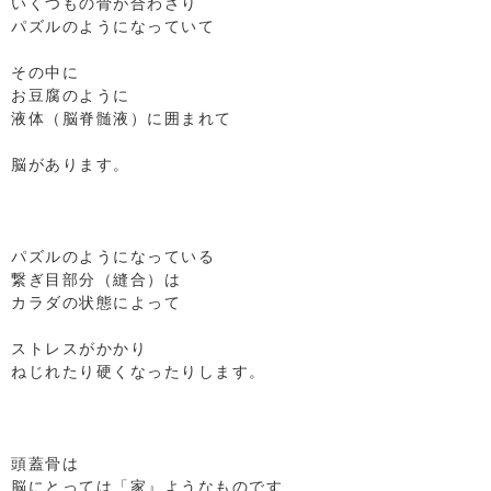
いくつもの骨が合わさり
パズルのようになっていて
⁡
その中に
お豆腐のように
液体（脳脊髄液）に囲まれて
⁡
脳があります。
⁡
⁡
⁡
パズルのようになっている
繋ぎ目部分（縫合）は
カラダの状態によって
⁡
ストレスがかかり
ねじれたり硬くなったりします。
⁡
⁡
⁡
頭蓋骨は
脳にとっては「家』ようなものです