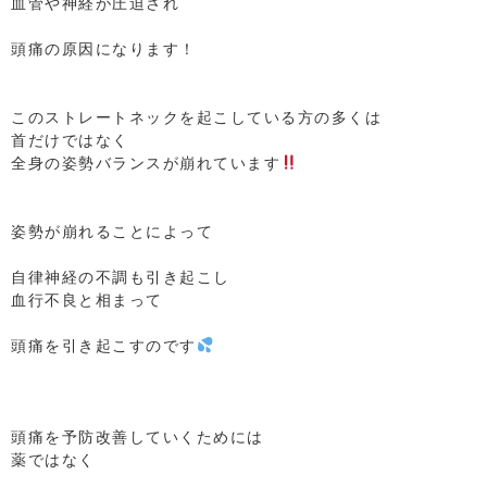
血管や神経が圧迫され
⁡
頭痛の原因になります！
⁡
⁡
このストレートネックを起こしている方の多くは
首だけではなく
全身の姿勢バランスが崩れています
⁡
⁡
姿勢が崩れることによって
⁡
自律神経の不調も引き起こし
血行不良と相まって
⁡
頭痛を引き起こすのです
⁡
⁡
⁡
頭痛を予防改善していくためには
薬ではなく
⁡