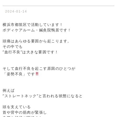
2024-01-14
横浜市都筑区で活動しています！
ボディケアルーム・鍼灸院鴨居です！
⁡
頭痛はあらゆる要因から起こります。
その中でも
”血行不良”は大きな要因です！
⁡
⁡
そして血行不良を起こす原因のひとつが
「姿勢不良」です
⁡
⁡
例えば
”ストレートネック”と言われる状態になると
⁡
頭を支えている
首や背中の筋肉が緊張し