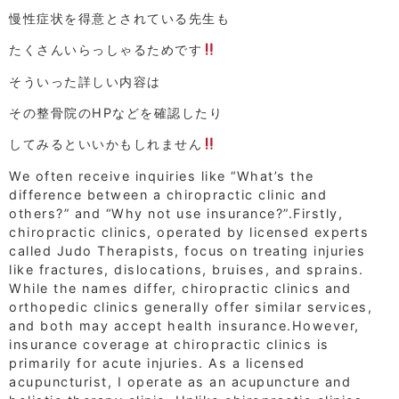
慢性症状を得意とされている先生も
たくさんいらっしゃるためです
そういった詳しい内容は
その整骨院のHPなどを確認したり
してみるといいかもしれません
We often receive inquiries like “What’s the
difference between a chiropractic clinic and
others?” and “Why not use insurance?”.Firstly,
chiropractic clinics, operated by licensed experts
called Judo Therapists, focus on treating injuries
like fractures, dislocations, bruises, and sprains.
While the names differ, chiropractic clinics and
orthopedic clinics generally offer similar services,
and both may accept health insurance.However,
insurance coverage at chiropractic clinics is
primarily for acute injuries. As a licensed
acupuncturist, I operate as an acupuncture and