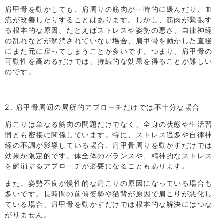
肩甲骨を動かしても、肩周りの筋肉が一時的に緩んだり、血
流が改善したりすることはあります。しかし、筋肉が緊張す
る根本的な原因、たとえばストレスや姿勢の悪さ、自律神経
の乱れなどが解消されていない場合、肩甲骨を動かした直後
にまた元に戻ってしまうことが多いです。つまり、肩甲骨の
可動性を高めるだけでは、持続的な効果を得ることが難しい
のです。
2. 肩甲骨周辺の局所的アプローチだけでは不十分な場合
肩こりは単なる筋肉の問題だけでなく、全身の状態や生活習
慣とも密接に関係しています。特に、ストレス過多や自律神
経の不調が影響している場合、肩甲骨周りを動かすだけでは
効果が限定的です。体全体のバランスや、精神的なストレス
を解消するアプローチが必要になることもあります。
また、姿勢不良が慢性的な肩こりの原因になっている場合も
多いです。長時間の前傾姿勢や猫背が原因で肩こりが悪化し
ている場合、肩甲骨を動かすだけでは根本的な解決にはつな
がりません。