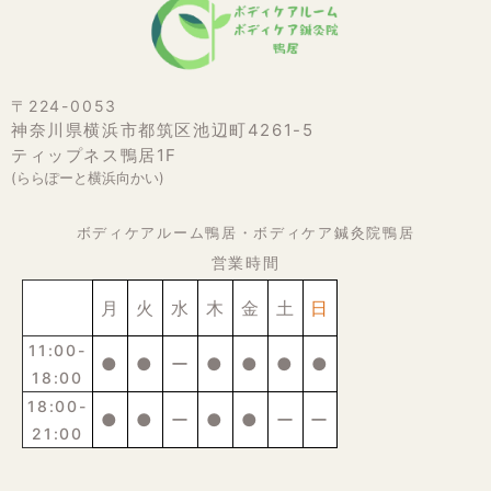
〒224-0053
神奈川県横浜市都筑区池辺町4261-5
ティップネス鴨居1F
(ららぽーと横浜向かい)
ボディケアルーム鴨居・ボディケア鍼灸院鴨居
営業時間
月
火
水
木
金
土
日
11:00-
●
●
ー
●
●
●
●
18:00
18:00-
●
●
ー
●
●
ー
ー
21:00