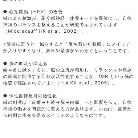
⁡
● 心拍変動（HRV）の改善
鍼による刺激が、副交感神経＝休養モードを優位にし、自律
神経のバランスを整えることが研究で示されています
（Middlekauff HR et al., 2002）。
⁡
※簡単に言うと、鍼をすると「落ち着いた状態」にスイッチ
が入りやすくなり、興奮や緊張がやわらぐということです。
⁡
● 脳の血流が増える
頭や首に鍼をすると、脳の血流が増加し、リラックスや痛み
の軽減に関係する部分が活性化することが、fMRIという脳の
検査で確認されています（Hui KK et al., 2005）。
⁡
● 体性自律反射の活性化
鍼の刺激は「皮膚→神経→脳→内臓」へと影響を伝え、自律
神経の働きを間接的に整える力があります。いわば、皮膚か
ら内側に指令を送るスイッチのようなものです。
⁡
⁡
⁡