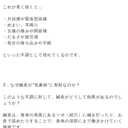
⁡
これが長く続くと…
⁡
・片頭痛や緊張型頭痛
・めまい、耳鳴り
・古傷の痛みや関節痛
・だるさや疲労感
・気分の落ち込みや不眠
⁡
といった不調として現れてくるのです。
⁡
⁡
⁡
⁡
3．なぜ鍼灸が“気象病”に有効なのか？
⁡
このような不調に対して、鍼灸がどうして効果があるのでし
ょうか？
⁡
鍼灸は、身体の表面にあるツボ（経穴）に鍼を打ったり、お
灸で温めたりすることで、身体の深部にまで働きかけていく
施術です。