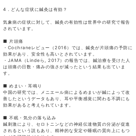
⁡
4．どんな症状に鍼灸は有効？
⁡
気象病の症状に対して、鍼灸の有効性は世界中の研究で報告
されています。
⁡
■ 片頭痛
・Cochraneレビュー（2016）では、鍼灸が片頭痛の予防に
効果があり、安全性も高いとされています。
・JAMA（Lindeら, 2017）の報告では、鍼治療を受けた人
は頭痛の日数・痛みの強さが減ったという結果も出ていま
す。
⁡
■ めまい・耳鳴り
中国の研究では、メニエール病によるめまいが鍼によって改
善したというデータもあり、耳や平衡感覚に関わる不調にも
効果があると考えられています。
⁡
■ 不眠・気分の落ち込み
鍼刺激により、セロトニンなどの神経伝達物質の分泌が促進
されるという説もあり、精神的な安定や睡眠の質向上にもつ