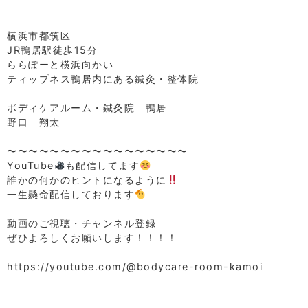
⁡
⁡
横浜市都筑区
JR鴨居駅徒歩15分
ららぽーと横浜向かい
ティップネス鴨居内にある鍼灸・整体院
⁡
ボディケアルーム・鍼灸院 鴨居
野口 翔太
⁡
〜〜〜〜〜〜〜〜〜〜〜〜〜〜〜〜〜
YouTube
も配信してます
誰かの何かのヒントになるように
一生懸命配信しております
⁡
動画のご視聴・チャンネル登録
ぜひよろしくお願いします！！！！
⁡
https://youtube.com/@bodycare-room-kamoi