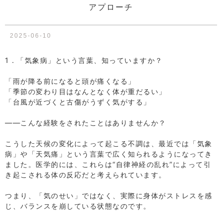
アプローチ
2025-06-10
1．「気象病」という言葉、知っていますか？
⁡
「雨が降る前になると頭が痛くなる」
「季節の変わり目はなんとなく体が重だるい」
「台風が近づくと古傷がうずく気がする」
⁡
――こんな経験をされたことはありませんか？
⁡
こうした天候の変化によって起こる不調は、最近では「気象
病」や「天気痛」という言葉で広く知られるようになってき
ました。医学的には、これらは“自律神経の乱れ”によって引
き起こされる体の反応だと考えられています。
⁡
つまり、「気のせい」ではなく、実際に身体がストレスを感
じ、バランスを崩している状態なのです。
⁡