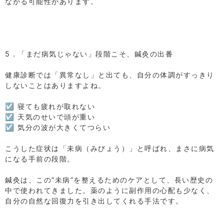
ながる可能性があります。
⁡
⁡
⁡
⁡
5．「まだ病気じゃない」段階こそ、鍼灸の出番
⁡
健康診断では「異常なし」と出ても、自分の体調がすっきり
しないことはありますよね。
⁡
☑ 寝ても疲れが取れない
☑ 天気のせいで頭が重い
☑ 気分の波が大きくてつらい
⁡
こうした症状は「未病（みびょう）」と呼ばれ、まさに病気
になる手前の段階。
⁡
鍼灸は、この“未病”を整えるためのケアとして、長い歴史の
中で使われてきました。薬のように副作用の心配も少なく、
自分の自然な回復力を引き出してくれる手法です。
⁡
⁡