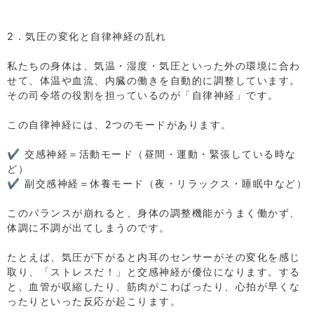
⁡
⁡
2．気圧の変化と自律神経の乱れ
⁡
私たちの身体は、気温・湿度・気圧といった外の環境に合わ
せて、体温や血流、内臓の働きを自動的に調整しています。
その司令塔の役割を担っているのが「自律神経」です。
⁡
この自律神経には、2つのモードがあります。
⁡
✔ 交感神経＝活動モード（昼間・運動・緊張している時な
ど）
✔ 副交感神経＝休養モード（夜・リラックス・睡眠中など）
⁡
このバランスが崩れると、身体の調整機能がうまく働かず、
体調に不調が出てしまうのです。
⁡
たとえば、気圧が下がると内耳のセンサーがその変化を感じ
取り、「ストレスだ！」と交感神経が優位になります。する
と、血管が収縮したり、筋肉がこわばったり、心拍が早くな
ったりといった反応が起こります。