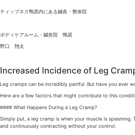
ティップネス鴨居内にある鍼灸・整体院
ボディケアルーム・鍼灸院 鴨居
野口 翔太
Increased Incidence of Leg Cram
Leg cramps can be incredibly painful. But have you ever
Here are a few factors that might contribute to this conditi
#### What Happens During a Leg Cramp?
Simply put, a leg cramp is when your muscle is spasming. T
and continuously contracting without your control.