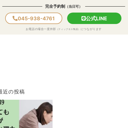
完全予約制
（当日可）
045-938-4761
公式LINE
お電話の場合一度外部
につながります
（ティップネス鴨居）
最近の投稿