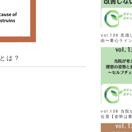
vol.139 
由〜重心ライ
因とは？
vol.138 
位置【姿勢は