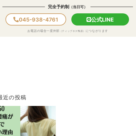
完全予約制
（当日可）
045-938-4761
公式LINE
お電話の場合一度外部
につながります
（ティップネス鴨居）
最近の投稿