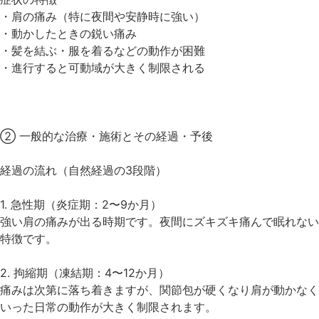
・肩の痛み（特に夜間や安静時に強い）
・動かしたときの鋭い痛み
・髪を結ぶ・服を着るなどの動作が困難
・進行すると可動域が大きく制限される
② 一般的な治療・施術とその経過・予後
経過の流れ（自然経過の3段階）
1. 急性期（炎症期：2〜9か月）
強い肩の痛みが出る時期です。夜間にズキズキ痛んで眠れない
特徴です。
2. 拘縮期（凍結期：4〜12か月）
痛みは次第に落ち着きますが、関節包が硬くなり肩が動かなく
いった日常の動作が大きく制限されます。