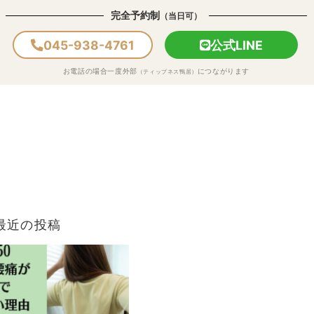
完全予約制
（当日可）
045-938-4761
公式LINE
お電話の場合一度外部
につながります
（ティップネス鴨居）
最近の投稿