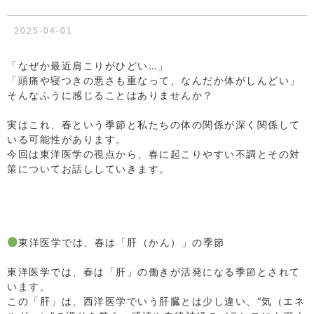
2025-04-01
「なぜか最近肩こりがひどい…」
「頭痛や寝つきの悪さも重なって、なんだか体がしんどい」
そんなふうに感じることはありませんか？
⁡
実はこれ、春という季節と私たちの体の関係が深く関係して
いる可能性があります。
今回は東洋医学の視点から、春に起こりやすい不調とその対
策についてお話ししていきます。
⁡
⁡
⁡
⁡
東洋医学では、春は「肝（かん）」の季節
⁡
東洋医学では、春は「肝」の働きが活発になる季節とされて
います。
この「肝」は、西洋医学でいう肝臓とは少し違い、“気（エネ