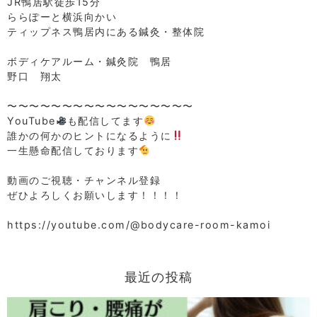
JR鴨居駅徒歩15分
ららぽーと横浜向かい
ティップネス鴨居内にある鍼灸・整体院
⁡
ボディケアルーム・鍼灸院 鴨居
野口 翔太
⁡
〜〜〜〜〜〜〜〜〜〜〜〜〜〜〜〜〜
YouTube
も配信してます
誰かの何かのヒントになるように
一生懸命配信しております
⁡
動画のご視聴・チャンネル登録
ぜひよろしくお願いします！！！！
⁡
https://youtube.com/@bodycare-room-kamoi
最近の投稿