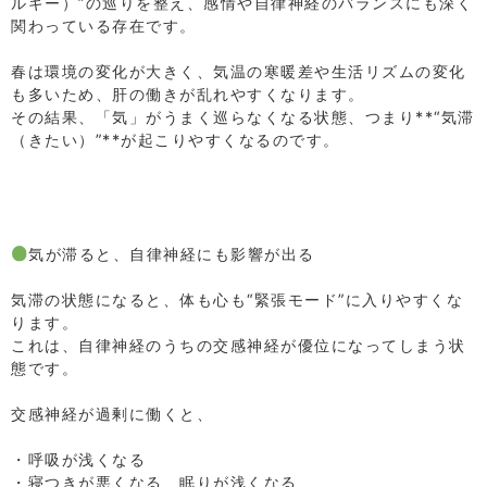
ルギー）”の巡りを整え、感情や自律神経のバランスにも深く
関わっている存在です。
⁡
春は環境の変化が大きく、気温の寒暖差や生活リズムの変化
も多いため、肝の働きが乱れやすくなります。
その結果、「気」がうまく巡らなくなる状態、つまり**“気滞
（きたい）”**が起こりやすくなるのです。
⁡
⁡
⁡
⁡
気が滞ると、自律神経にも影響が出る
⁡
気滞の状態になると、体も心も“緊張モード”に入りやすくな
ります。
これは、自律神経のうちの交感神経が優位になってしまう状
態です。
⁡
交感神経が過剰に働くと、
⁡
・呼吸が浅くなる
・寝つきが悪くなる、眠りが浅くなる