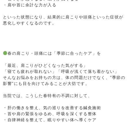
・肩や首に余計な力が入る
⁡
といった状態になり、結果的に肩こりや頭痛といった症状が
悪化しやすくなるのです。
⁡
⁡
⁡
⁡
春の肩こり・頭痛には「季節に合ったケア」を
⁡
「最近、肩こりがひどくなった気がする」
「寝ても疲れが取れない」「呼吸が浅くて落ち着かない」
そんなお悩みをお持ちの方は、体の問題だけでなく、“季節の
影響”にも目を向けてみることが大切です。
⁡
当院では、こうした春特有の不調に対して、
⁡
・肝の働きを整え、気の巡りを改善する鍼灸施術
・首や肩の緊張をゆるめ、呼吸を深くする整体
・自律神経を整えて、眠りやすい体へ導くケア
⁡