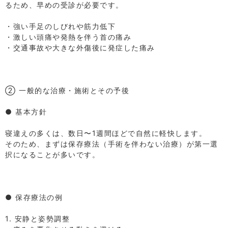
るため、早めの受診が必要です。
⁡
・強い手足のしびれや筋力低下
・激しい頭痛や発熱を伴う首の痛み
・交通事故や大きな外傷後に発症した痛み
⁡
⁡
⁡
② 一般的な治療・施術とその予後
⁡
● 基本方針
⁡
寝違えの多くは、数日〜1週間ほどで自然に軽快します。
そのため、まずは保存療法（手術を伴わない治療）が第一選
択になることが多いです。
⁡
⁡
⁡
● 保存療法の例
⁡
1. 安静と姿勢調整