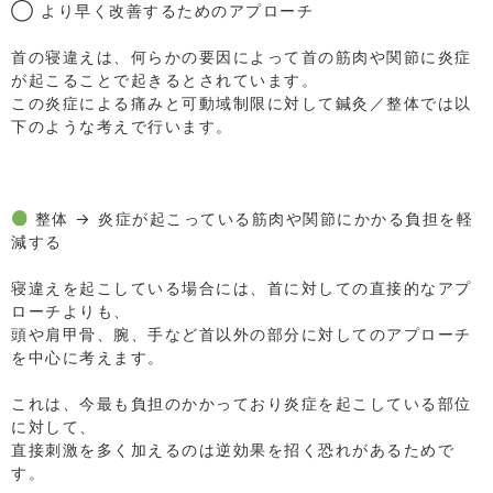
◯ より早く改善するためのアプローチ
⁡
首の寝違えは、何らかの要因によって首の筋肉や関節に炎症
が起こることで起きるとされています。
この炎症による痛みと可動域制限に対して鍼灸／整体では以
下のような考えで行います。
⁡
⁡
⁡
整体 → 炎症が起こっている筋肉や関節にかかる負担を軽
減する
⁡
寝違えを起こしている場合には、首に対しての直接的なアプ
ローチよりも、
頭や肩甲骨、腕、手など首以外の部分に対してのアプローチ
を中心に考えます。
⁡
これは、今最も負担のかかっており炎症を起こしている部位
に対して、
直接刺激を多く加えるのは逆効果を招く恐れがあるためで
す。