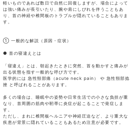
軽いものであれば数日で自然に回復しますが、場合によって
は強い痛みが長引いたり、腕や肩にしびれを伴うこともあ
り、首の神経や椎間板のトラブルが隠れていることもありま
す。
⁡
⁡
① 一般的な解説（原因・症状）
⁡
● 首の寝違えとは
⁡
「寝違え」とは、朝起きたときに突然、首を動かすと痛みが
出る状態を指す一般的な呼び方です。
医学的には 急性頸部痛（acute neck pain） や 急性頸部捻
挫 と呼ばれることがあります。
⁡
多くの場合は、睡眠中の姿勢や日常生活での小さな負担が重
なり、首周囲の筋肉や靭帯に炎症が起こることで発症しま
す。
ただし、まれに椎間板ヘルニアや神経圧迫など、より重大な
疾患が背景に隠れていることもあるため注意が必要です。
⁡