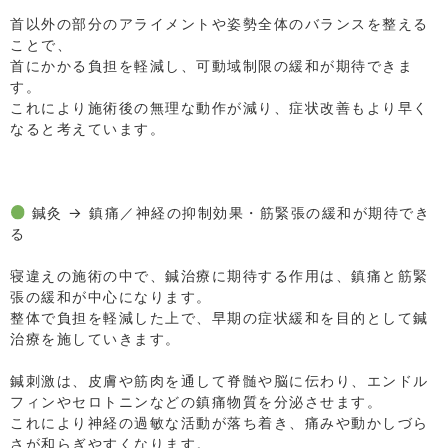
⁡
首以外の部分のアライメントや姿勢全体のバランスを整える
ことで、
首にかかる負担を軽減し、可動域制限の緩和が期待できま
す。
これにより施術後の無理な動作が減り、症状改善もより早く
なると考えています。
⁡
⁡
⁡
鍼灸 → 鎮痛／神経の抑制効果・筋緊張の緩和が期待でき
る
⁡
寝違えの施術の中で、鍼治療に期待する作用は、鎮痛と筋緊
張の緩和が中心になります。
整体で負担を軽減した上で、早期の症状緩和を目的として鍼
治療を施していきます。
⁡
鍼刺激は、皮膚や筋肉を通して脊髄や脳に伝わり、エンドル
フィンやセロトニンなどの鎮痛物質を分泌させます。
これにより神経の過敏な活動が落ち着き、痛みや動かしづら
さが和らぎやすくなります。