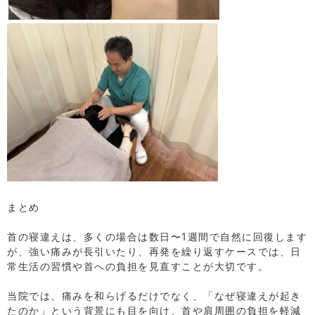
⁡
⁡
まとめ
⁡
首の寝違えは、多くの場合は数日〜1週間で自然に回復します
が、強い痛みが長引いたり、再発を繰り返すケースでは、日
常生活の習慣や首への負担を見直すことが大切です。
⁡
当院では、痛みを和らげるだけでなく、「なぜ寝違えが起き
たのか」という背景にも目を向け、首や肩周囲の負担を軽減