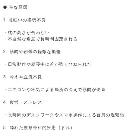
⁡
● 主な原因
⁡
1. 睡眠中の姿勢不良
⁡
・枕の高さが合わない
・不自然な角度で長時間固定される
⁡
2. 筋肉や靭帯の軽微な損傷
⁡
・日常動作や就寝中に首が強くひねられた
⁡
3. 冷えや血流不良
⁡
・エアコンや冷気による局所の冷えで筋肉が硬直
⁡
4. 疲労・ストレス
⁡
・長時間のデスクワークやスマホ操作による首肩の過緊張
⁡
5. 隠れた整形外科的疾患（まれ）
⁡