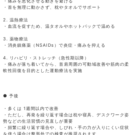
・痛みを悪化させる動きを避ける
・首を無理に動かさず、枕やタオルでサポート
⁡
2. 温熱療法
・血流を促すため、温タオルやホットパックで温める
⁡
3. 薬物療法
・消炎鎮痛薬（NSAIDs）で炎症・痛みを抑える
⁡
4. リハビリ・ストレッチ（急性期以降）
・痛みが落ち着いてから、首肩周囲の可動域改善や筋肉の柔
軟性回復を目的とした運動療法を実施
⁡
⁡
⁡
● 予後
⁡
・多くは 1週間以内で改善
・ただし、再発を繰り返す場合は枕や寝具、デスクワーク姿
勢などの生活習慣の見直しが重要
・頻繁に繰り返す場合や、しびれ・手の力が入りにくい症状
を伴う場合は整形外での検査が推奨されます