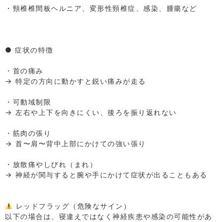
・頸椎椎間板ヘルニア、変形性頸椎症、感染、腫瘍など
⁡
⁡
⁡
● 症状の特徴
⁡
・首の痛み
→ 特定の方向に動かすと鋭い痛みが走る
⁡
・可動域制限
→ 左右や上下を向きにくい、後ろを振り返れない
⁡
・筋肉の張り
→ 首〜肩〜背中上部にかけての強い張り
⁡
・放散痛やしびれ（まれ）
→ 神経が関与すると腕や手にかけて症状が出ることもある
⁡
⁡
レッドフラッグ（危険なサイン）
以下の場合は、寝違えではなく神経疾患や感染の可能性があ