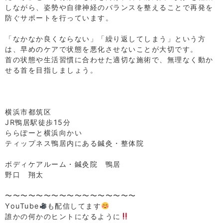
しながら、姿勢や自律神経のバランスを整えることで再発を
防ぐサポートを行っています。
⁡
「なかなか良くならない」「繰り返してしまう」という方
は、早めのケアで状態を悪化させないことが大切です。
首の状態や生活習慣に合わせた適切な施術で、無理なく動か
せる首を目指しましょう。
⁡
⁡
⁡
横浜市都筑区
JR鴨居駅徒歩15分
ららぽーと横浜向かい
ティップネス鴨居内にある鍼灸・整体院
⁡
ボディケアルーム・鍼灸院 鴨居
野口 翔太
⁡
〜〜〜〜〜〜〜〜〜〜〜〜〜〜〜〜〜
YouTube
も配信してます
誰かの何かのヒントになるように