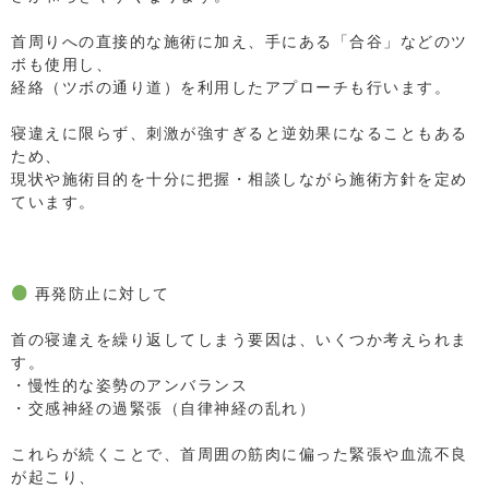
⁡
首周りへの直接的な施術に加え、手にある「合谷」などのツ
ボも使用し、
経絡（ツボの通り道）を利用したアプローチも行います。
⁡
寝違えに限らず、刺激が強すぎると逆効果になることもある
ため、
現状や施術目的を十分に把握・相談しながら施術方針を定め
ています。
⁡
⁡
⁡
再発防止に対して
⁡
首の寝違えを繰り返してしまう要因は、いくつか考えられま
す。
・慢性的な姿勢のアンバランス
・交感神経の過緊張（自律神経の乱れ）
⁡
これらが続くことで、首周囲の筋肉に偏った緊張や血流不良
が起こり、