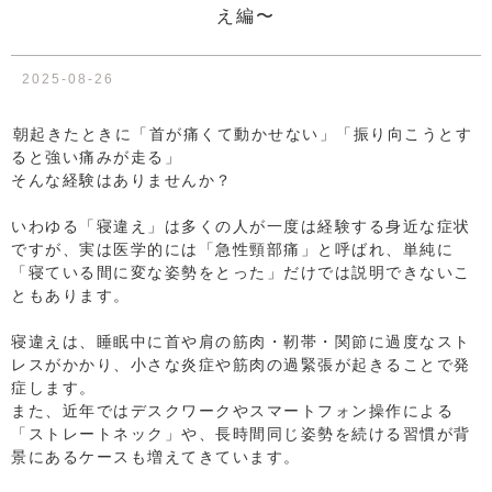
え編〜
2025-08-26
⁡朝起きたときに「首が痛くて動かせない」「振り向こうとす
ると強い痛みが走る」
そんな経験はありませんか？
⁡
いわゆる「寝違え」は多くの人が一度は経験する身近な症状
ですが、実は医学的には「急性頸部痛」と呼ばれ、単純に
「寝ている間に変な姿勢をとった」だけでは説明できないこ
ともあります。
⁡
寝違えは、睡眠中に首や肩の筋肉・靭帯・関節に過度なスト
レスがかかり、小さな炎症や筋肉の過緊張が起きることで発
症します。
また、近年ではデスクワークやスマートフォン操作による
「ストレートネック」や、長時間同じ姿勢を続ける習慣が背
景にあるケースも増えてきています。
⁡