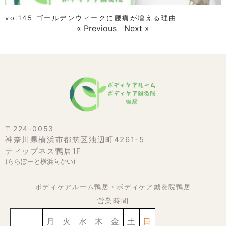
vol145 ゴールデンウィークに腰痛が増える理由
« Previous
Next »
〒224-0053
神奈川県横浜市都筑区池辺町4261-5
ティップネス鴨居1F
(ららぽーと横浜向かい)
ボディケアルーム鴨居・ボディケア鍼灸院鴨居
営業時間
月
火
水
木
金
土
日