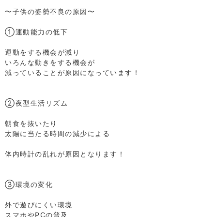
⁡
〜子供の姿勢不良の原因〜
⁡
①運動能力の低下
⁡
運動をする機会が減り
いろんな動きをする機会が
減っていることが原因になっています！
⁡
⁡
②夜型生活リズム
⁡
朝食を抜いたり
太陽に当たる時間の減少による
⁡
体内時計の乱れが原因となります！
⁡
⁡
③環境の変化
⁡
外で遊びにくい環境
スマホやPCの普及