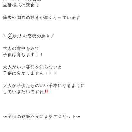
生活様式の変化で
⁡
筋肉や関節の動きが悪くなっています
⁡
⁡
＼④大人の姿勢の悪さ／
⁡
大人の背中をみて
子供は育ちます！！
⁡
大人がいい姿勢を知らないと
子供は分かりません・・・
⁡
大人が子供たちのいい手本になるように
していきたいですね
⁡
⁡
⁡
〜子供の姿勢不良によるデメリット〜
⁡
⁡