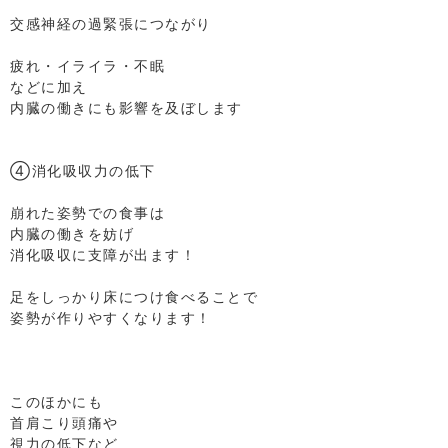
⁡
交感神経の過緊張につながり
⁡
疲れ・イライラ・不眠
などに加え
内臓の働きにも影響を及ぼします
⁡
⁡
④消化吸収力の低下
⁡
崩れた姿勢での食事は
内臓の働きを妨げ
消化吸収に支障が出ます！
⁡
足をしっかり床につけ食べることで
姿勢が作りやすくなります！
⁡
⁡
⁡
このほかにも
首肩こり頭痛や
視力の低下など